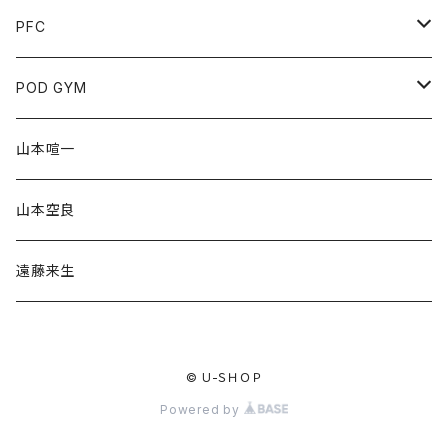
PFC
チケット
POD GYM
協賛
山本空良
山本喧一
グッズ
クラファン
山本空良
POD Tシャツ
遠藤来生
© U-ＳＨＯＰ
Powered by