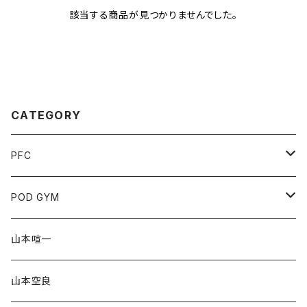
該当する商品が見つかりませんでした。
CATEGORY
PFC
チケット
POD GYM
協賛
山本空良
山本喧一
グッズ
クラファン
山本空良