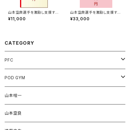
山本空良選手を激励し支援する
山本空良選手を激励し支援する
￥11,000【激励賞】
￥33,000【激励賞】
¥11,000
¥33,000
CATEGORY
PFC
チケット
POD GYM
協賛
山本空良
山本喧一
グッズ
クラファン
山本空良