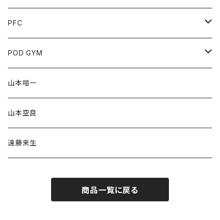
PFC
チケット
POD GYM
協賛
山本空良
山本喧一
グッズ
クラファン
山本空良
POD Tシャツ
遠藤来生
商品一覧に戻る