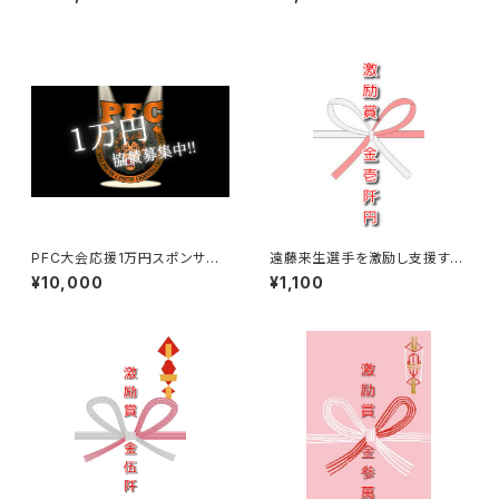
PFC大会応援1万円スポンサー
遠藤来生選手を激励し支援する
☆
￥1,100【激励賞】
¥10,000
¥1,100