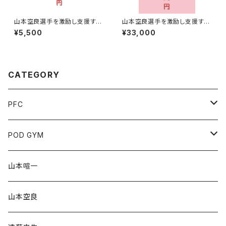
山本空良選手を激励し支援する
山本空良選手を激励し支援する
￥5,500【激励賞】
￥33,000【激励賞】
¥5,500
¥33,000
CATEGORY
PFC
チケット
POD GYM
協賛
山本空良
山本喧一
グッズ
クラファン
山本空良